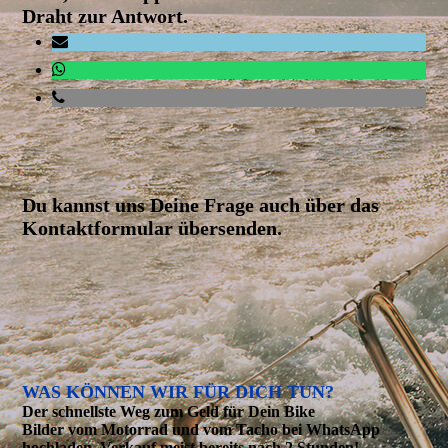
Draht zur Antwort.
Du kannst uns Deine Frage auch über das
Kontaktformular übersenden.
WAS KÖNNEN WIR FÜR DICH TUN?
Der schnellste Weg zum Geld für Dein Bike
Bilder vom Motorrad und vom Tacho bei WhatsApp
hochladen. Verkauf meist bereits nach 2 Stunden!