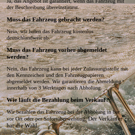
Ja, das Angebot ist garantiert, wenn das Fahrzeug mit
der Beschreibung übereinstimmt.
Muss das Fahrzeug gebracht werden?
Nein, wir holen das Fahrzeug kostenlos
deutschlandweit ab.
Muss das Fahrzeug vorher abgemeldet
werden?
Nein, das Fahrzeug kann bei jeder Zulassungsstelle mit
den Kennzeichen und den Fahrzeugpapieren
abgemeldet werden. Wir garantieren die Abmeldung
innerhalb von 3 Werktagen nach Abholung.
Wie läuft die Bezahlung beim Verkauf?
Wir bezahlen das Fahrzeug bei der Abholung in bar
Der Verkäufer
vor Ort oder per Sofortüberweisung.
hat die Wahl.