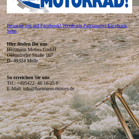
Besuche uns auf Facebook! Werde ein Fan unserer Facebook
Seite.
Hier finden Du uns
Hartmann Motors GmbH
Oldendorfer Straße 167
D- 49324 Melle
So erreichen Sie uns
Tel.: +495422- 46 16 25 0
E-Mail: info@hartmann-motors.de