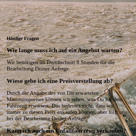
Häufige Fragen
Wie lange muss ich auf ein Angebot warten?
Wir benötigen im Durchschnitt 8 Stunden für die
Bearbeitung Deiner Anfrage.
Wieso gebe ich eine Preisvorstellung ab?
Durch die Angabe des von Dir erwarteten
Minimumpreises können wir sehen, was Du für dein
Fahrzeug erwartest. Das bedeutet nicht, dass wir
immer zu diesen Preis ankaufen können, aber hilft uns
bei der Bearbeitung Deiner Anfrage.
Kann ich auch ein Unfallfahrzeug verkaufen?