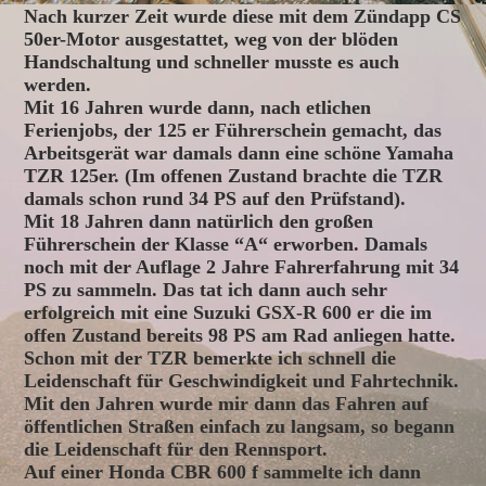
Nach kurzer Zeit wurde diese mit dem Zündapp CS
50er-Motor ausgestattet, weg von der blöden
Handschaltung und schneller musste es auch
werden.
Mit 16 Jahren wurde dann, nach etlichen
Ferienjobs, der 125 er Führerschein gemacht, das
Arbeitsgerät war damals dann eine schöne Yamaha
TZR 125er. (Im offenen Zustand brachte die TZR
damals schon rund 34 PS auf den Prüfstand).
Mit 18 Jahren dann natürlich den großen
Führerschein der Klasse “A“ erworben. Damals
noch mit der Auflage 2 Jahre Fahrerfahrung mit 34
PS zu sammeln. Das tat ich dann auch sehr
erfolgreich mit eine Suzuki GSX-R 600 er die im
offen Zustand bereits 98 PS am Rad anliegen hatte.
Schon mit der TZR bemerkte ich schnell die
Leidenschaft für Geschwindigkeit und Fahrtechnik.
Mit den Jahren wurde mir dann das Fahren auf
öffentlichen Straßen einfach zu langsam, so begann
die Leidenschaft für den Rennsport.
Auf einer Honda CBR 600 f sammelte ich dann