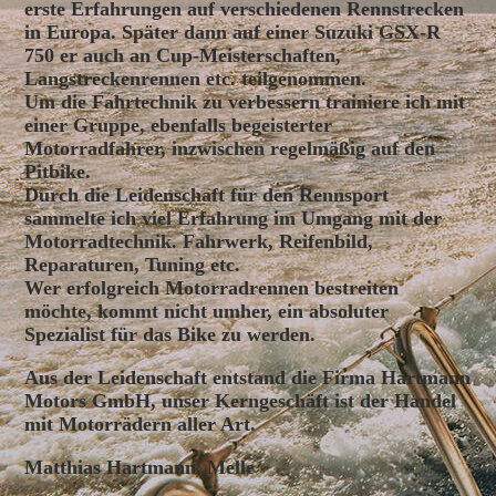
erste Erfahrungen auf verschiedenen Rennstrecken
in Europa. Später dann auf einer Suzuki GSX-R
750 er auch an Cup-Meisterschaften,
Langstreckenrennen etc. teilgenommen.
Um die Fahrtechnik zu verbessern trainiere ich mit
einer Gruppe, ebenfalls begeisterter
Motorradfahrer, inzwischen regelmäßig auf den
Pitbike.
Durch die Leidenschaft für den Rennsport
sammelte ich viel Erfahrung im Umgang mit der
Motorradtechnik. Fahrwerk, Reifenbild,
Reparaturen, Tuning etc.
Wer erfolgreich Motorradrennen bestreiten
möchte, kommt nicht umher, ein absoluter
Spezialist für das Bike zu werden.
Aus der Leidenschaft entstand die Firma Hartmann
Motors GmbH, unser Kerngeschäft ist der Handel
mit Motorrädern aller Art.
Matthias Hartmann, Melle