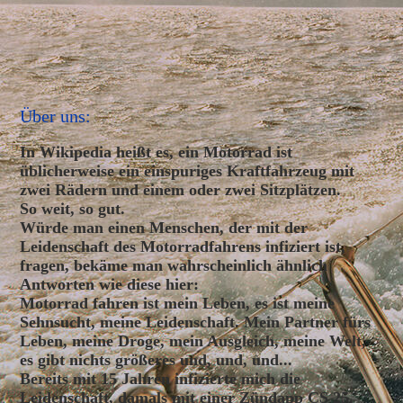
Über uns:
In Wikipedia heißt es, ein Motorrad ist
üblicherweise ein einspuriges Kraftfahrzeug mit
zwei Rädern und einem oder zwei Sitzplätzen.
So weit, so gut.
Würde man einen Menschen, der mit der
Leidenschaft des Motorradfahrens infiziert ist,
fragen, bekäme man wahrscheinlich ähnlich
Antworten wie diese hier:
Motorrad fahren ist mein Leben, es ist meine
Sehnsucht, meine Leidenschaft. Mein Partner fürs
Leben, meine Droge, mein Ausgleich, meine Welt,
es gibt nichts größeres und, und, und...
Bereits mit 15 Jahren infizierte mich die
Leidenschaft, damals mit einer Zündapp CS 25.